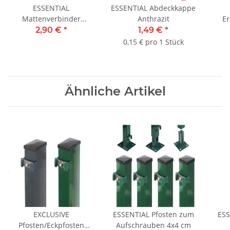
ESSENTIAL
ESSENTIAL Abdeckkappe
Mattenverbinder
Anthrazit
Er
Anthrazit RAL 7016
M
2,90 €
*
1,49 €
*
0,15 € pro 1 Stück
Ähnliche Artikel
EXCLUSIVE
ESSENTIAL Pfosten zum
ESS
Pfosten/Eckpfosten
Aufschrauben 4x4 cm