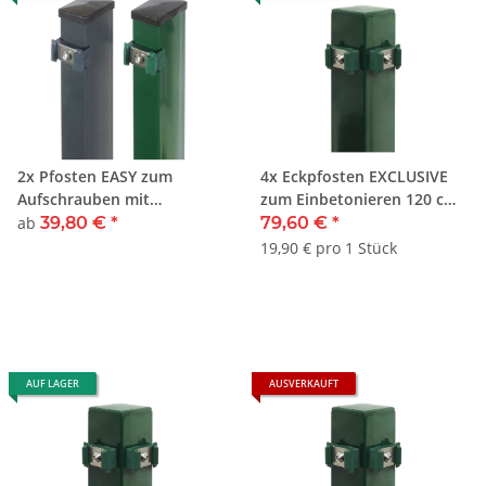
2x Pfosten EASY zum
4x Eckpfosten EXCLUSIVE
Aufschrauben mit
zum Einbetonieren 120 cm
angeschweißter
Grün
ab
39,80 €
*
79,60 €
*
Bodenplatte
19,90 € pro 1 Stück
AUF LAGER
AUSVERKAUFT