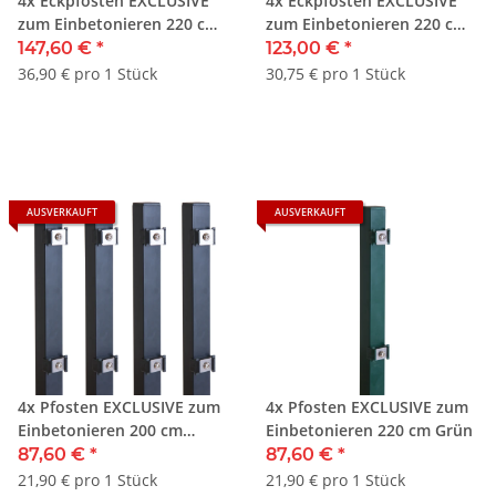
4x Eckpfosten EXCLUSIVE
4x Eckpfosten EXCLUSIVE
zum Einbetonieren 220 cm
zum Einbetonieren 220 cm
Anthrazit
Grün
147,60 €
*
123,00 €
*
36,90 € pro 1 Stück
30,75 € pro 1 Stück
AUSVERKAUFT
AUSVERKAUFT
4x Pfosten EXCLUSIVE zum
4x Pfosten EXCLUSIVE zum
Einbetonieren 200 cm
Einbetonieren 220 cm Grün
Anthrazit
87,60 €
*
87,60 €
*
21,90 € pro 1 Stück
21,90 € pro 1 Stück