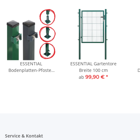
ESSENTIAL
ESSENTIAL Gartentore
Bodenplatten-Pfosten
Breite 100 cm
D
4x4 cm
ab
99,90 €
*
Service & Kontakt