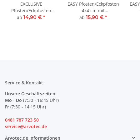
EXCLUSIVE
EASY Pfosten/Eckpfosten
EASY
Pfosten/Eckpfosten
4x4 cm mit
6x4/6x6 cm
angeschweißter
ab
14,90 €
*
ab
15,90 €
*
Bodenplatte
Service & Kontakt
Unsere Geschäftszeiten:
Mo - Do
(7:30 - 16:45 Uhr)
Fr
(7:30 - 14:15 Uhr)
0481 787 723 50
service@arvotec.de
Arvotec.de Informationen