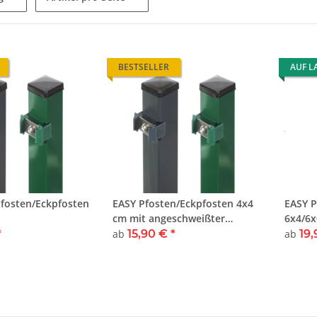
BESTSELLER
AUF L
fosten/Eckpfosten
EASY Pfosten/Eckpfosten 4x4
EASY P
cm mit angeschweißter
6x4/6x
Bodenplatte
angesc
*
ab
15,90 €
*
ab
19