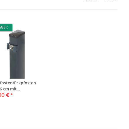
AGER
fosten/Eckpfosten
6 cm mit
hweißter Bodenplatte
,90 €
*