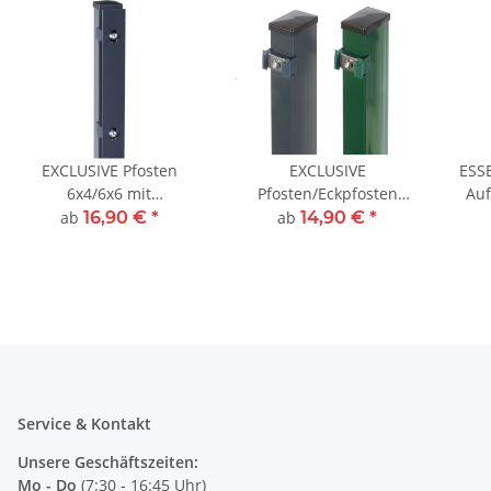
EXCLUSIVE Pfosten
EXCLUSIVE
ESS
6x4/6x6 mit
Pfosten/Eckpfosten
Auf
Abdeckschiene in
6x4/6x6 cm
ab
16,90 €
*
ab
14,90 €
*
Anthrazit
Service & Kontakt
Unsere Geschäftszeiten:
Mo - Do
(7:30 - 16:45 Uhr)