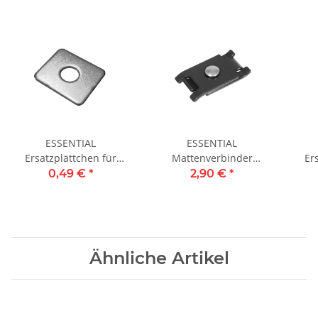
ESSENTIAL
ESSENTIAL
Ersatzplättchen für
Mattenverbinder
Er
Mattenverbindung
Anthrazit RAL 7016
0,49 €
*
2,90 €
*
Ähnliche Artikel