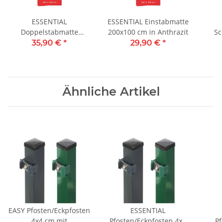
ESSENTIAL
ESSENTIAL Einstabmatte
Doppelstabmatte
200x100 cm in Anthrazit
Sc
200x103 cm in Anthrazit
KA
35,90 €
*
29,90 €
*
Ähnliche Artikel
EASY Pfosten/Eckpfosten
ESSENTIAL
4x4 cm mit
Pfosten/Eckpfosten 4x4
Pf