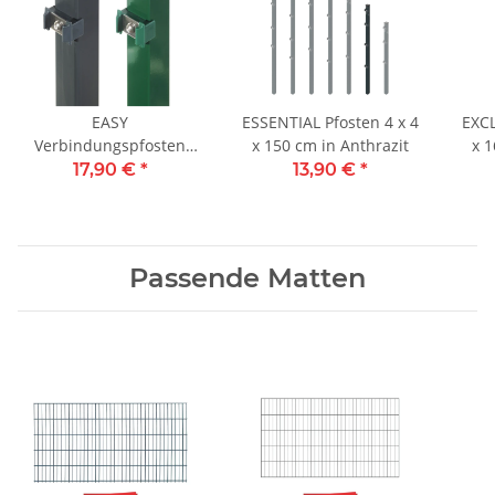
EASY
ESSENTIAL Pfosten 4 x 4
EXCL
Verbindungspfosten
x 150 cm in Anthrazit
x 1
4x4x108cm Anthrazit
17,90 €
*
13,90 €
*
Passende Matten