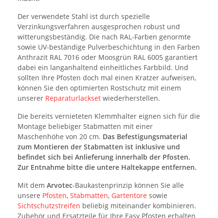
Der verwendete Stahl ist durch spezielle
Verzinkungsverfahren ausgesprochen robust und
witterungsbeständig. Die nach RAL-Farben genormte
sowie UV-beständige Pulverbeschichtung in den Farben
Anthrazit RAL 7016 oder Moosgrün RAL 6005 garantiert
dabei ein langanhaltend einheitliches Farbbild. Und
sollten Ihre Pfosten doch mal einen Kratzer aufweisen,
können Sie den optimierten Rostschutz mit einem
unserer
Reparaturlackset
wiederherstellen.
Die bereits vernieteten Klemmhalter eignen sich für die
Montage beliebiger Stabmatten mit einer
Maschenhöhe von 20 cm.
Das Befestigungsmaterial
zum Montieren der Stabmatten ist inklusive und
befindet sich bei Anlieferung innerhalb der Pfosten.
Zur Entnahme bitte die untere Haltekappe entfernen.
Mit dem
Arvotec
-Baukastenprinzip können Sie alle
unsere
Pfosten
,
Stabmatten
,
Gartentore
sowie
Sichtschutzstreifen
beliebig miteinander kombinieren.
Zubehör und Ersatzteile für Ihre Easy Pfosten erhalten