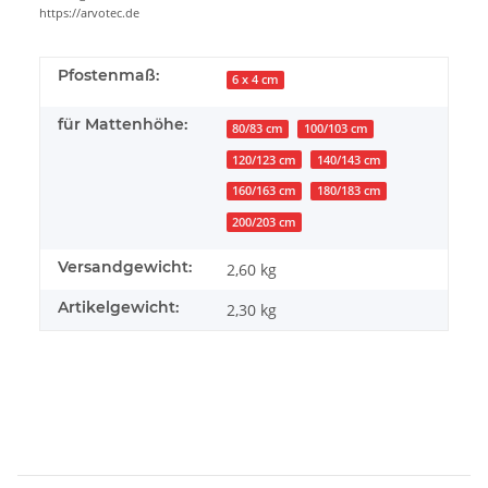
https://arvotec.de
Pfostenmaß:
6 x 4 cm
für Mattenhöhe:
80/83 cm
100/103 cm
120/123 cm
140/143 cm
160/163 cm
180/183 cm
200/203 cm
Versandgewicht:
2,60 kg
Artikelgewicht:
2,30
kg