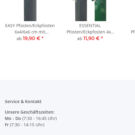
EASY Pfosten/Eckpfosten
ESSENTIAL
6x4/6x6 cm mit
Pfosten/Eckpfosten 4x4
Pf
angeschweißter
cm
ab
19,90 €
*
ab
11,90 €
*
Bodenplatte
Service & Kontakt
Unsere Geschäftszeiten:
Mo - Do
(7:30 - 16:45 Uhr)
Fr
(7:30 - 14:15 Uhr)