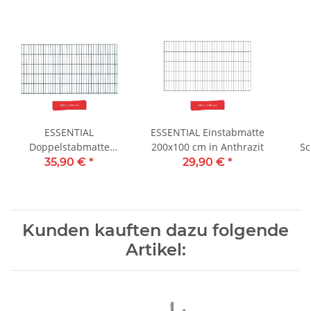
ESSENTIAL
ESSENTIAL Einstabmatte
Doppelstabmatte
200x100 cm in Anthrazit
Sc
200x103 cm in Anthrazit
KA
35,90 €
*
29,90 €
*
Kunden kauften dazu folgende
Artikel: