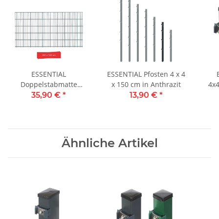
ESSENTIAL
ESSENTIAL Pfosten 4 x 4
Doppelstabmatte
x 150 cm in Anthrazit
4x4
200x103 cm in Anthrazit
35,90 €
*
13,90 €
*
Ähnliche Artikel