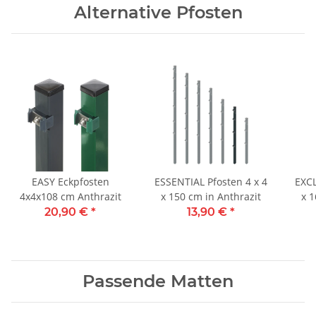
Alternative Pfosten
EASY Eckpfosten
ESSENTIAL Pfosten 4 x 4
EXCL
4x4x108 cm Anthrazit
x 150 cm in Anthrazit
x 1
20,90 €
*
13,90 €
*
Passende Matten