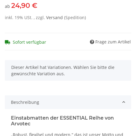
24,90 €
ab
inkl. 19% USt. , zzgl.
Versand
(Spedition)
Frage zum Artikel
Sofort verfügbar
x
Dieser Artikel hat Variationen. Wählen Sie bitte die
gewünschte Variation aus.
Beschreibung
Einstabmatten der ESSENTIAL Reihe von
Arvotec
„Robust, flexibel und modern.“ das ist unser Motto und