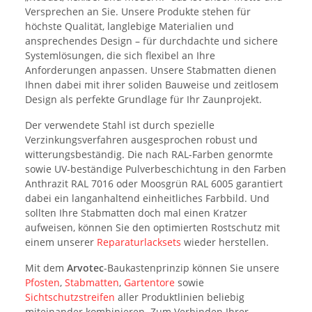
Versprechen an Sie. Unsere Produkte stehen für
höchste Qualität, langlebige Materialien und
ansprechendes Design – für durchdachte und sichere
Systemlösungen, die sich flexibel an Ihre
Anforderungen anpassen. Unsere Stabmatten dienen
Ihnen dabei mit ihrer soliden Bauweise und zeitlosem
Design als perfekte Grundlage für Ihr Zaunprojekt.
Der verwendete Stahl ist durch spezielle
Verzinkungsverfahren ausgesprochen robust und
witterungsbeständig. Die nach RAL-Farben genormte
sowie UV-beständige Pulverbeschichtung in den Farben
Anthrazit RAL 7016 oder Moosgrün RAL 6005 garantiert
dabei ein langanhaltend einheitliches Farbbild. Und
sollten Ihre Stabmatten doch mal einen Kratzer
aufweisen, können Sie den optimierten Rostschutz mit
einem unserer
Reparaturlacksets
wieder herstellen.
Mit dem
Arvotec
-Baukastenprinzip können Sie unsere
Pfosten
,
Stabmatten
,
Gartentore
sowie
Sichtschutzstreifen
aller Produktlinien beliebig
miteinander kombinieren. Zum Verbinden Ihrer