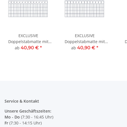
EXCLUSIVE
EXCLUSIVE
Doppelstabmatte mit
Doppelstabmatte mit
D
Zierleiste "Karo"
Zierleiste "Ring"
ab
40,90 €
*
ab
40,90 €
*
Service & Kontakt
Unsere Geschäftszeiten:
Mo - Do
(7:30 - 16:45 Uhr)
Fr
(7:30 - 14:15 Uhr)