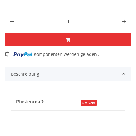
ing...
Komponenten werden geladen ...
Beschreibung
Pfostenmaß:
6 x 6 cm