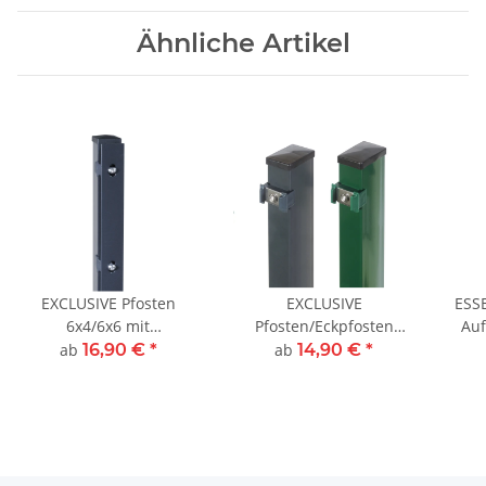
Ähnliche Artikel
EXCLUSIVE Pfosten
EXCLUSIVE
ESS
6x4/6x6 mit
Pfosten/Eckpfosten
Auf
Abdeckschiene in
6x4/6x6 cm
ab
16,90 €
*
ab
14,90 €
*
Anthrazit