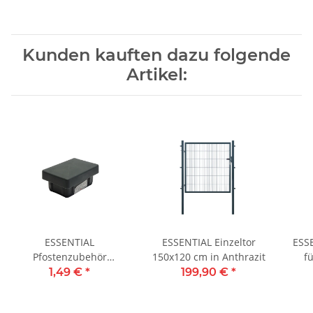
Kunden kauften dazu folgende
Artikel:
ESSENTIAL
ESSENTIAL Einzeltor
ESS
Pfostenzubehör
150x120 cm in Anthrazit
f
Pfostenkappe 6 x 4 cm
1,49 €
*
199,90 €
*
Anthrazit RAL 7016